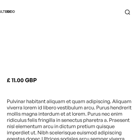
ULTURE
FOOD
Issue B
£ 11.00 GBP
Pulvinar habitant aliquam et quam adipiscing. Aliquam
viverra lorem id libero vestibulum arcu. Purus hendrerit
mollis magna interdum et at lorem. Purus nec enim
ridiculus felis fringilla in senectus pharetra a. Praesent
nisl elementum arcu in dictum pretium quisque
imperdiet ut. Nibh scelerisque euismod adipiscing
egestas donec.Ultrices sodales arcu semper viverra