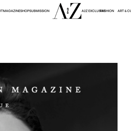
A2Z EXCLUSIVE
FASHION
ART & C
UT
MAGAZINE
SHOP
SUBMISSION